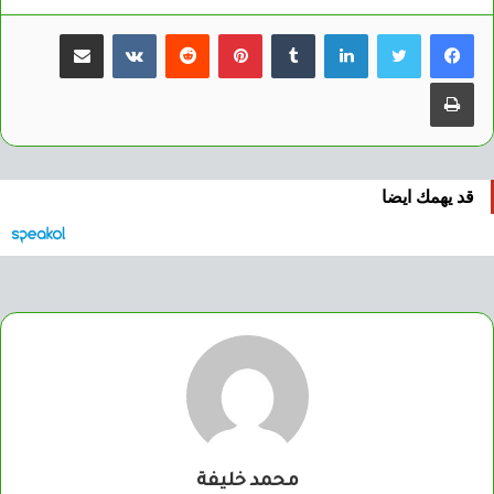
لينكدإن
بينتيريست
مشاركة عبر البريد
طباعة
قد يهمك ايضا
محمد خليفة