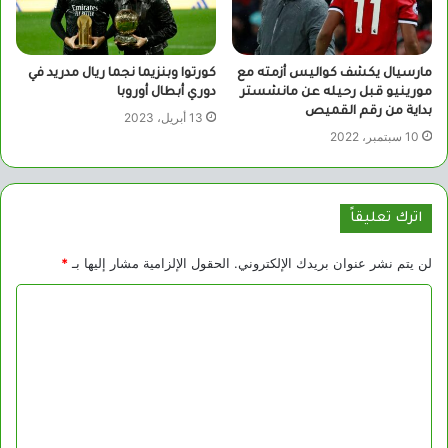
مارسيال يكشف كواليس أزمته مع
كورتوا وبنزيما نجما ريال مدريد في
مورينيو قبل رحيله عن مانشستر
دوري أبطال أوروبا
بداية من رقم القميص
13 أبريل، 2023
10 سبتمبر، 2022
اترك تعليقاً
لن يتم نشر عنوان بريدك الإلكتروني.
الحقول الإلزامية مشار إليها بـ
*
ا
ل
ت
ع
ل