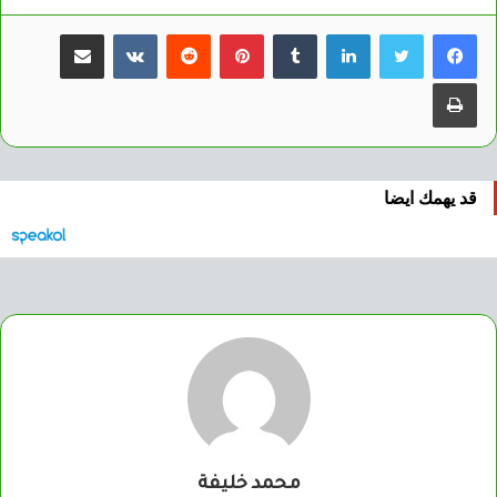
لينكدإن
بينتيريست
مشاركة عبر البريد
طباعة
قد يهمك ايضا
محمد خليفة