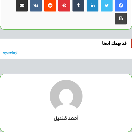
طباعة
قد يهمك ايضا
أحمد قنديل