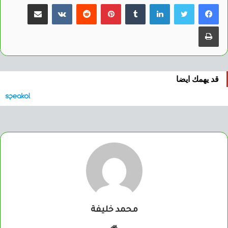
لينكدإن
بينتيريست
مشاركة عبر البريد
طباعة
قد يهمك ايضا
محمد خليفة
موقع