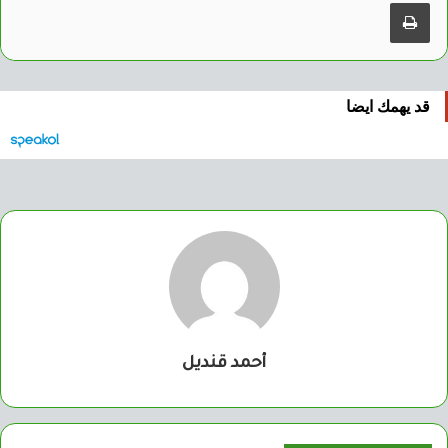
طباعة
قد يهمك ايضا
أحمد قنديل