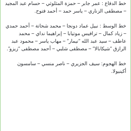
خط الدفاع : عمر جابر – حمزة المثلوثي – حسام عبد المجيد
– مصطفى الزناري – ياسر حمد – أحمد فتوح.
خط الوسط : نبيل عماد دونجا – محمد شحاتة – أحمد حمدي
– زياد كمال – ترافيس موتيابا – إبراهيما نداي – محمد
عاطف – سيد عبد الله “نيمار” – مهاب ياسر – محمود عبد
الرازق “شيكابالا” – مصطفى شلبي – أحمد مصطفى “زيزو”.
خط الهجوم: سيف الجزيري – ناصر منسي – سامسون
أكينيولا.