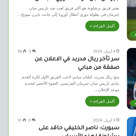
يعتبر فريق برشلونة هو أكثر فريق لعب ضد باريس سان
جيرمان في بطولة دوري أبطال أوروبا إلى جانب بايرن ميونخ…
أكمل القراءة »
ة
4 أبريل، 2024
0
56
سر تأخر ريال مدريد في الاعلان عن
صفقة من مبابي
منح ريال مدريد، كيليان مبابي لاعب الفريق الأول لكرة القدم
بنادي باريس سان جيرمان الفرنسي، الضوء الأخضر لتحديد
موعد الإعلان…
أكمل القراءة »
ة
3 أبريل، 2024
0
51
سبورت: ناصر الخليفي حاقد على