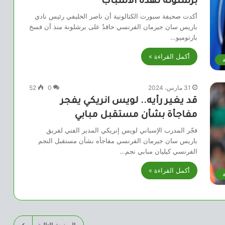
برشلونة لهذه الأسباب
أكدت صحيفة سبورت الكتالونية أن ناصر الخليفي رئيس نادي
باريس سان جيرمان الفرنسي حاقدٌ على برشلونة منذ أن فسخ
بارتوميو…
أكمل القراءة »
ة
31 مارس، 2024
0
52
قد يغير رأيه.. لويس انريكي يفجر
مفاجأة بشأن مستقبل مبابي
فجّر المدرب الإسباني لويس إنريكي المدير الفني لفريق
باريس سان جيرمان الفرنسي مفاجأه بشأن مستقبل النجم
الفرنسي كيليان مبابي نجم…
أكمل القراءة »
ة
الصفحة التالية