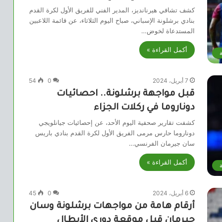
كشف تشافي هيرنانديز، المدير الفني للفريق الأول لكرة القدم
بنادي برشلونة الإسباني، صباح اليوم الثلاثاء، عن قائمة اللاعبين
المستدعاة لخوض…
أكمل القراءة »
ة
7 أبريل، 2024
0
54
قبل مواجهة برشلونة.. احصائيات
دوناروما في ركلات الجزاء
كشفت تقارير صحفية اليوم الأحد، عن إحصائيات جيانلويجي
دوناروما حارس مرمى الفريق الأول لكرة القدم بنادي باريس
سان جيرمان الفرنسي…
أكمل القراءة »
ة
6 أبريل، 2024
0
45
أرقام هامة من مواجهات برشلونة وسان
جيرمان قبل موقعة دوري الأبطال