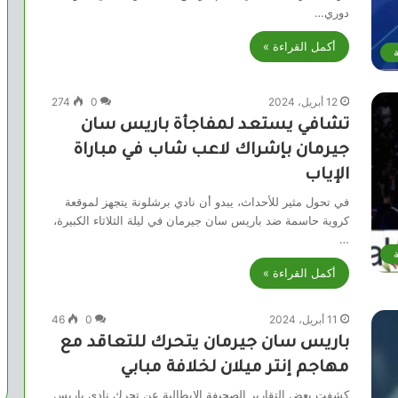
دوري…
أكمل القراءة »
ة
12 أبريل، 2024
0
274
تشافي يستعد لمفاجأة باريس سان
جيرمان بإشراك لاعب شاب في مباراة
الإياب
في تحول مثير للأحداث، يبدو أن نادي برشلونة يتجهز لموقعة
كروية حاسمة ضد باريس سان جيرمان في ليلة الثلاثاء الكبيرة،
…
ة
أكمل القراءة »
11 أبريل، 2024
0
46
باريس سان جيرمان يتحرك للتعاقد مع
مهاجم إنتر ميلان لخلافة مبابي
كشفت بعض التقارير الصحيفة الإيطالية عن تحرك نادي باريس