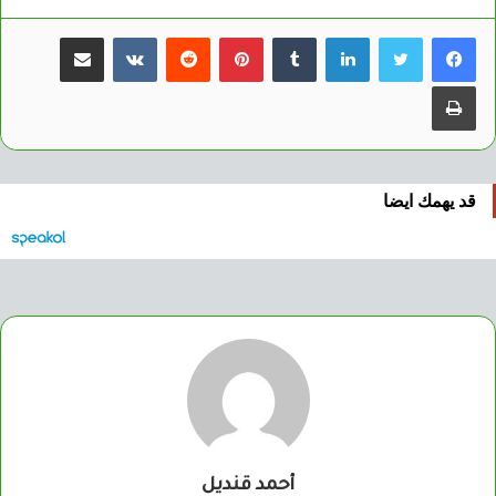
لينكدإن
بينتيريست
مشاركة عبر البريد
طباعة
قد يهمك ايضا
أحمد قنديل