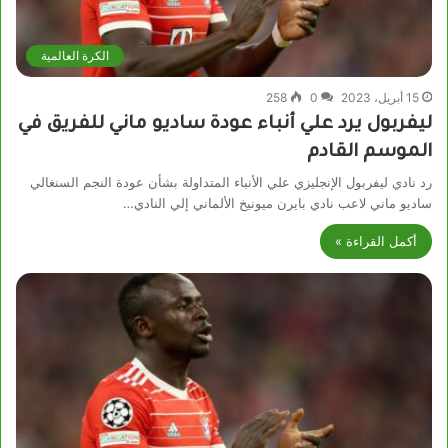
الكرة العالمية
15 أبريل، 2023
0
258
ليفربول يرد علي أنباء عودة ساديو ماني للفريق في
الموسم القادم
رد نادي ليفربول الإنجليزي علي الأنباء المتداولة بشأن عودة النجم السنغالي
ساديو ماني لاعب نادي بايرن ميونيخ الألماني إلي النادي…
أكمل القراءة »