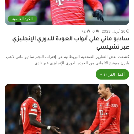
الكرة العالمية
26 أبريل، 2023
0
72
ساديو ماني علي أبواب العودة للدوري الإنجليزي
عبر تشيلسي
كشفت بعض التقارير الصحفية البريطانية عن إقتراب النجم ساديو ماني لاعب
بايرن ميونيخ الألماني من العوده للدوري الإنجليزي عبر نادي…
أكمل القراءة »