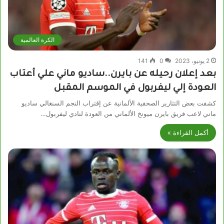
الكرة العالمية
2 يونيو، 2023
0
141
بعد إعلان رحيله عن بايرن..ساديو ماني علي أعتاب
العودة إلي ليفربول في الموسم المقبل
كشفت بعض التثارير الصحفية الألمانية عن إقتراب النجم السنغالي ساديو
ماني لاعب فريق بايرن ميونخ الألماني من العودة لنادي ليفربول…
أكمل القراءة »