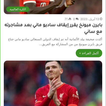
الكرة العالمية
13 أبريل، 2023
0
71
بايرن ميونخ يقرر إيقاف ساديو ماني بعد مشاجرته
مع ساني
أكدت صحيفة بيلد الألمانية أنه تم إيقاف الدولي السنغالي ساديو ماني جناح
فريق بايرن ميونيخ من من المشاركة مع الفريق…
أكمل القراءة »