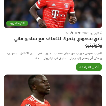
الكرة العربية
3 يوليو، 2023
0
53
نادي سعودي يتحرك للتعاقد مع ساديو ماني
وكوتينيو
اقترب ستيفن جيرارد من تولي منصب المدير الفني لنادي الاتفاق السعودي،
ويمكن أن ينضم إليه زميل السابق في ليفربول، اللاعب…
أكمل القراءة »