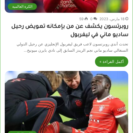
الكرة العالمية
18 مارس، 2023
0
59
روبرتسون يكشف عن من بإمكانه تعويض رحيل
ساديو ماني في ليفربول
تحدث أندي روبرتسون لاعب فريق ليفربول الإنجليزي عن رحيل الدولي
السنغالي ساديو ماني نجم الريدز السابق إلى نادي بايرن ميونيخ…
أكمل القراءة »