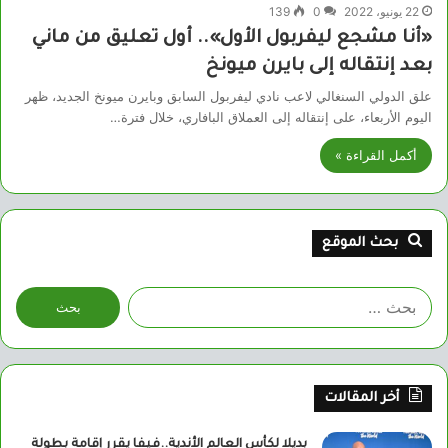
22 يونيو، 2022
0
139
«أنا مشجع ليفربول الأول».. أول تعليق من ماني
بعد إنتقاله إلى بايرن ميونخ
علق الدولي السنغالي لاعب نادي ليفربول السابق وبايرن ميونخ الجديد، ظهر
اليوم الأربعاء، على إنتقاله إلى العملاق البافاري، خلال فترة…
أكمل القراءة »
بحث الموقع
البحث
عن:
أخر المقالات
بديلا لكأس العالم الأندية..فيفا يقرر إقامة بطولة